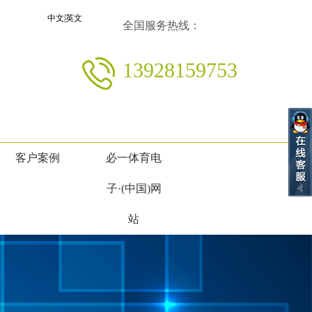
中文
|
英文
全国服务热线：
13928159753
客户案例
必一体育电
子·(中国)网
站